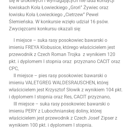
się w urokliwych i wymagających nie lada kondycji
łowiskach Koła Łowieckiego „Groń” Żywiec oraz
łowisku Koła Łowieckiego „Cietrzew” Pewel
Ślemieńska. W konkursie wzięło udział 16 psów.
Zwycięzcami konkursu okazali się:
I miejsce – suka rasy posokowiec bawarski o
imieniu FREYA Klobusice, którego właścicielem jest
przewodnik z Czech Roman Trojka z wynikiem 120
pkt. i dyplomem I stopnia oraz przyznano CACIT oraz
CPC,
II miejsce – pies rasy posokowiec bawarski o
imieniu VALETGREG WALDESRAUSCHEN, której
właścicielem jest Krzysztof Słowik z wynikiem 104 pkt.
i dyplomem I stopnia oraz Res, CACIT przyznano,
III miejsce – suka rasy posokowiec bawarski o
imieniu PERY z Lubochnianskej doliny, której
właścicielem jest przewodnik z Czech Josef Zipser z
wynikiem 100 pkt. i dyplomem I stopnia.