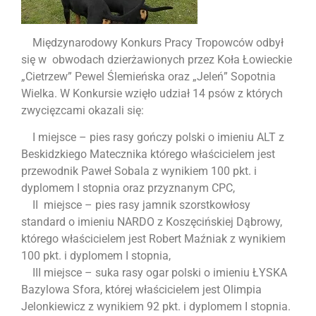
Międzynarodowy Konkurs Pracy Tropowców odbył
się w obwodach dzierżawionych przez Koła Łowieckie
„Cietrzew” Pewel Ślemieńska oraz „Jeleń” Sopotnia
Wielka. W Konkursie wzięło udział 14 psów z których
zwycięzcami okazali się:
I miejsce – pies rasy gończy polski o imieniu ALT z
Beskidzkiego Matecznika którego właścicielem jest
przewodnik Paweł Sobala z wynikiem 100 pkt. i
dyplomem I stopnia oraz przyznanym CPC,
II miejsce – pies rasy jamnik szorstkowłosy
standard o imieniu NARDO z Koszęcińskiej Dąbrowy,
którego właścicielem jest Robert Maźniak z wynikiem
100 pkt. i dyplomem I stopnia,
III miejsce – suka rasy ogar polski o imieniu ŁYSKA
Bazylowa Sfora, której właścicielem jest Olimpia
Jelonkiewicz z wynikiem 92 pkt. i dyplomem I stopnia.