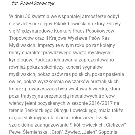
fot. Paweł Szewczyk
W dniu 30 kwietnia we wspaniałej atmosferze odbył
się w Jeleśni kolejny Piknik Łowiecki na który złożyły
się Międzynarodowe Konkurs Pracy Posokowców i
Tropowców oraz II Krajowa Wystawa Psów Ras
Myśliwskich. Imprezy te w tym roku po raz kolejny
miały charakter prawdziwego święta myśliwych i
kynologów. Podczas ich trwania zaprezentowano
również pokaz sokolniczy, koncert sygnałów
myśliwskich, pokaz psów ras polskich, pokaz pasienia
owiec, pokaz wyszkolenia owczarków australijskich.
Imprezą towarzyszącą była wystawa łowiecka, która
poza tradycyjna prezentacją medalowych trofeów
wieńcy jeleni pozyskanych w sezonie 2016/2017 na
terenie Beskidzkiego Okręgu Łowieckiego, miała także
część edukacyjną dla dzieci i młodzieży. Dzięki
szerokiemu zaangażowaniu 9 kół łowieckich: Cietrzew”
Pewel Ślemieńska, „Groń” Żywiec, „Jeleń” Sopotnia