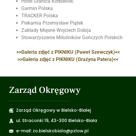
Hotel Granica Korbielów,
Garmin Polska
TRACKER Polska
Piekarnia Przemysław Piątek
Zakłady Mięsne Wojciech Dobija
Stowarzyszenie Miłośników Gończych Polskich
>>Galeria zdjęć z PIKNIKU (Paweł Szewczyk)<<
>>Galeria zdjęć z PIKNIKU (Grażyna Patera)<<
Zarząd Okręgowy
Zarząd Okręgowy w Bielsko-Białej
ul. Straconki 19, 43-300 Bielsko-Biała
e-mail: zo.bielskobiala@pzlow.pl