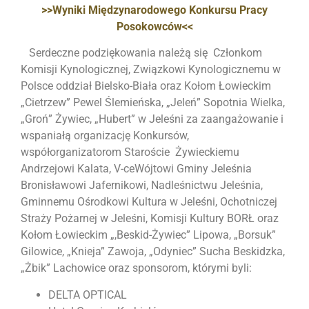
>>Wyniki Międzynarodowego Konkursu Pracy
Posokowców<<
Serdeczne podziękowania należą się Członkom
Komisji Kynologicznej, Związkowi Kynologicznemu w
Polsce oddział Bielsko-Biała oraz Kołom Łowieckim
„Cietrzew” Pewel Ślemieńska, „Jeleń” Sopotnia Wielka,
„Groń” Żywiec, „Hubert” w Jeleśni za zaangażowanie i
wspaniałą organizację Konkursów,
współorganizatorom Staroście Żywieckiemu
Andrzejowi Kalata, V-ceWójtowi Gminy Jeleśnia
Bronisławowi Jafernikowi, Nadleśnictwu Jeleśnia,
Gminnemu Ośrodkowi Kultura w Jeleśni, Ochotniczej
Straży Pożarnej w Jeleśni, Komisji Kultury BORŁ oraz
Kołom Łowieckim „,Beskid-Żywiec” Lipowa, „Borsuk”
Gilowice, „Knieja” Zawoja, „Odyniec” Sucha Beskidzka,
„Żbik” Lachowice oraz sponsorom, którymi byli:
DELTA OPTICAL