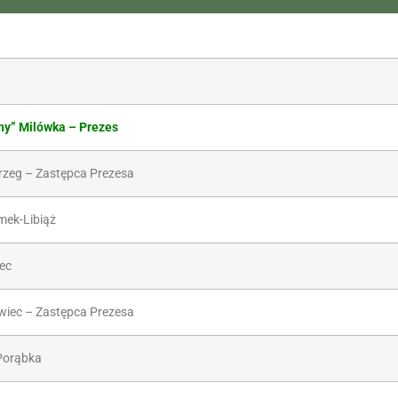
hy” Milówka – Prezes
brzeg – Zastępca Prezesa
mek-Libiąż
ec
wiec – Zastępca Prezesa
Porąbka