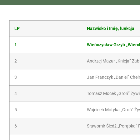
LP
Nazwisko i Imię, funkcja
1
Wieńczysław Grzyb „Wierc
2
Andrzej Mazur „Knieja” Za
3
Jan Franczyk „Daniel” Cheł
4
Tomasz Mocek „Groń” Żywi
5
Wojciech Motyka „Groń” Ży
6
Sławomir Śledź „Porąbka” 