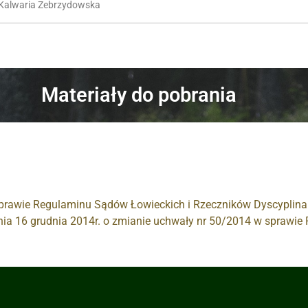
 Kalwaria Zebrzydowska
Materiały do pobrania
sprawie Regulaminu Sądów Łowieckich i Rzeczników Dyscyplin
nia 16 grudnia 2014r. o zmianie uchwały nr 50/2014 w sprawi