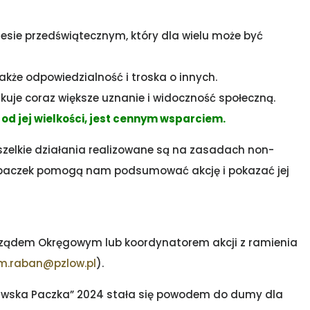
sie przedświątecznym, który dla wielu może być
także odpowiedzialność i troska o innych.
kuje coraz większe uznanie i widoczność społeczną.
od jej wielkości, jest cennym wsparciem.
wszelkie działania realizowane są na zasadach non-
ia paczek pomogą nam podsumować akcję i pokazać jej
rządem Okręgowym lub koordynatorem akcji z ramienia
m.raban@pzlow.pl
).
śliwska Paczka” 2024 stała się powodem do dumy dla