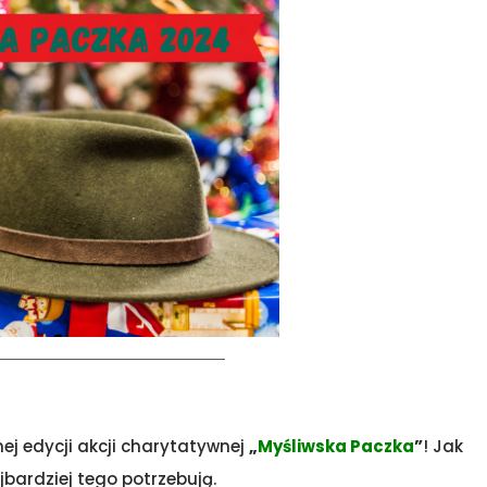
nej edycji akcji charytatywnej
„
Myśliwska Paczka
”
! Jak
bardziej tego potrzebują.