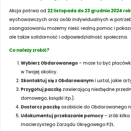
Akcja potrwa od
2
2 listopada do 23 grudnia 2024 ro
wychowawczych oraz osób indywidualnych w potrzebie
zaangażowaniu możemy nieść realną pomoc i pokazać, ż
ale także solidarność i odpowiedzialność społeczna.
Co należy zrobić?
Wybierz Obdarowanego
– może to być placów
w Twojej okolicy.
Skontaktuj się z Obdarowanym
i ustal, jakie ar
Przygotuj paczkę
zawierającą niezbędne przedm
domowego, książki itp.).
Dostarcz paczkę
osobiście do Obdarowanego naj
Udokumentuj przekazanie pomocy
– zrób kilka 
macierzystego Zarządu Okręgowego PZŁ.