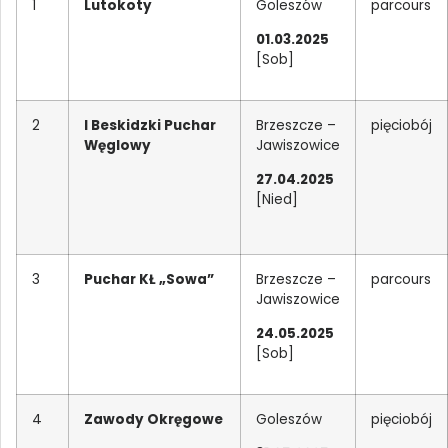
1
Lutokoty
Goleszów
parcours
01.03.2025
[Sob]
2
I Beskidzki Puchar
Brzeszcze –
pięciobój
Węglowy
Jawiszowice
27.04.2025
[Nied]
3
Puchar KŁ „Sowa”
Brzeszcze –
parcours
Jawiszowice
24.05.2025
[Sob]
4
Zawody Okręgowe
Goleszów
pięciobój