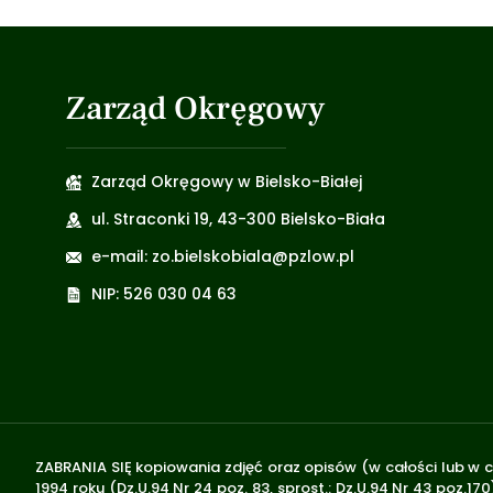
Zarząd Okręgowy
Zarząd Okręgowy w Bielsko-Białej
ul. Straconki 19, 43-300 Bielsko-Biała
e-mail: zo.bielskobiala@pzlow.pl
NIP: 526 030 04 63
ZABRANIA SIĘ kopiowania zdjęć oraz opisów (w całości lub w c
1994 roku (Dz.U.94 Nr 24 poz. 83, sprost.: Dz.U.94 Nr 43 poz