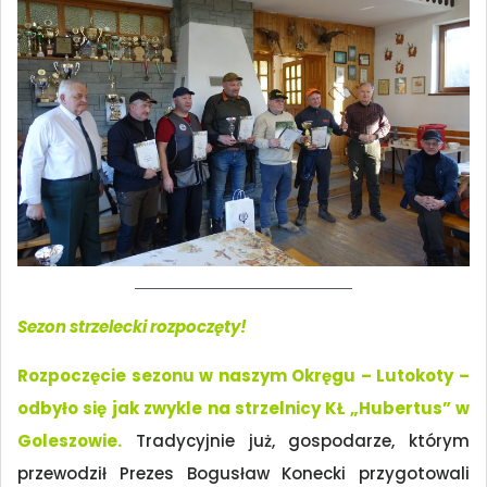
Sezon strzelecki rozpoczęty!
Rozpoczęcie sezonu w naszym Okręgu – Lutokoty –
odbyło się jak zwykle na strzelnicy KŁ „Hubertus” w
Goleszowie.
Tradycyjnie już, gospodarze, którym
przewodził Prezes Bogusław Konecki przygotowali