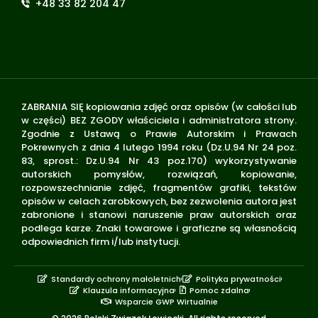
+48 33 82 204 47
ZABRANIA SIĘ kopiowania zdjęć oraz opisów (w całości lub
w części) BEZ ZGODY właściciela i administratora strony.
Zgodnie z Ustawą o Prawie Autorskim i Prawach
Pokrewnych z dnia 4 lutego 1994 roku (Dz.U.94 Nr 24 poz.
83, sprost.: Dz.U.94 Nr 43 poz.170) wykorzystywanie
autorskich pomysłów, rozwiązań, kopiowanie,
rozpowszechnianie zdjęć, fragmentów grafiki, tekstów
opisów w celach zarobkowych, bez zezwolenia autora jest
zabronione i stanowi naruszenie praw autorskich oraz
podlega karze. Znaki towarowe i graficzne są własnością
odpowiednich firm i/lub instytucji.
Standardy ochrony małoletnich
Polityka prywatności
Klauzula informacyjna
Pomoc zdalna
Wsparcie GWP Wirtualnie