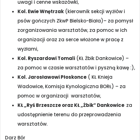
uwagi i cenne wskazówki,
Kol. Ewie Wnętrzak
(kierownik sekcji wyżłów i
psów gończych ZkwP Bielsko-Biała)– za pomysł
zorganizowania warsztatów, za pomoc w ich
organizacji oraz za serce włożone w pracę z
wyżłami,
Kol. Ryszardowi Tomali
(KŁ Żbik Dankowice) –
za pomoc w czasie warsztatów i pyszną kawę :),
Kol. Jarosławowi Płoskonce
( KŁ Knieja
Wadowice, Komisja Kynologiczna BORŁ) – za
pomoc w organizacji warsztatów,
KŁ „Ryś Brzeszcze oraz KŁ „Żbik” Dankowice
za
udostępnienie terenu do przeprowadzenia
warsztatów.
Darz Bór