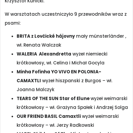
Krzysztof Kunicki.
W warsztatach uczestniczyło 9 przewodników wraz z
psami:
BRITA z Lovčické hájovny
mały münsterländer ,
wł. Renata Walczak
WALERIA Alexandretta
wyżeł niemiecki
krótkowłosy, wł. Celina i Michał Gocyla
Minha Fofinha YO VIVO EN POLONIA-
CAMAXTLI
wyżeł hiszpanski z Burgos – wł.
Joanna Malczyk
TEARS OF THE SUN Star of Elune
wyżeł weimarski
krótkowłosy – wł. Grażyna Spałek i Andrzej Solga
OUR FRIEND BASIL Camaxtli
wyżeł weimarski
krótkowłosy – wł. Jerzy Radkowski