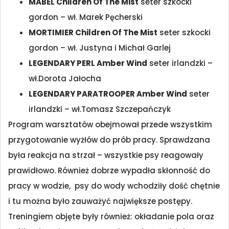
MABEL Children Of The Mist
seter szkocki
gordon – wł. Marek Pęcherski
MORTIMIER Children Of The Mist
seter szkocki
gordon – wł. Justyna i Michał Garlej
LEGENDARY PERL Amber Wind
seter irlandzki –
wł.Dorota Jałocha
LEGENDARY PARATROOPER Amber Wind
seter
irlandzki – wł.Tomasz Szczepańczyk
Program warsztatów obejmował przede wszystkim
przygotowanie wyżłów do prób pracy. Sprawdzana
była reakcja na strzał – wszystkie psy reagowały
prawidłowo. Również dobrze wypadła skłonność do
pracy w wodzie, psy do wody wchodziły dość chętnie
i tu można było zauważyć największe postępy.
Treningiem objęte były również: okładanie pola oraz