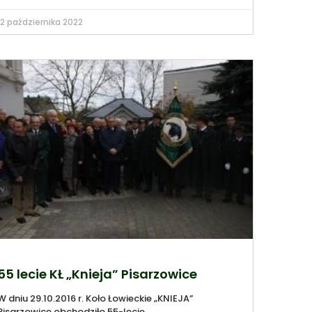
12 października 2022
55 lecie KŁ „Knieja” Pisarzowice
W dniu 29.10.2016 r. Koło Łowieckie „KNIEJA”
Pisarzowice obchodziło 55-lecie