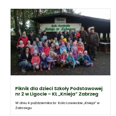
Piknik dla dzieci Szkoły Podstawowej
nr 2 w Ligocie – KŁ „Knieja” Zabrzeg
W dniu 4 października br. Koło Łowieckie „Knieja” w
Zabrzegu