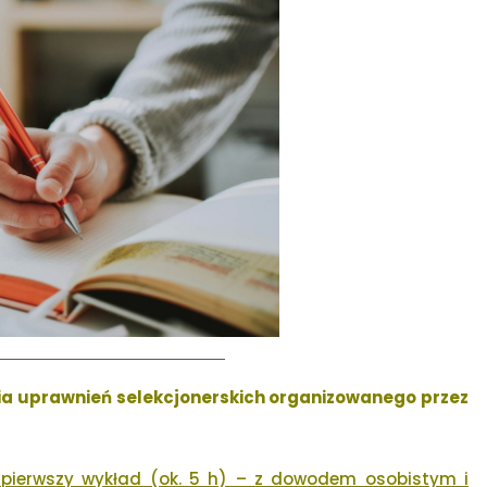
a uprawnień selekcjonerskich organizowanego przez
 i pierwszy wykład (ok. 5 h) – z dowodem osobistym i