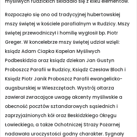
myśliwych rudzickich składało się z kilku elementów.
Rozpoczęło się ono od tradycyjnej hubertowskiej
mszy świętej w kościele parafialnym w Rudzicy. Mszy
świętej przewodniczył i homilię wygłosił bp. Piotr
Greger. W koncelebrze mszy świętej udział wzięli:
ksiądz Adam Ciapka Kapelan Myśliwych
Podbeskidzia oraz ksiądz dziekan Jan Gustyn
Proboszcz Parafii w Rudzicy, Ksiądz Czesław Bloch i
Ksiądz Piotr Janik Proboszcz Parafii ewangelicko-
augsburskiej w Wieszczętach. Wystrój ołtarza
zawierał zwracające uwagę akcenty myśliwskie a
obecność pocztów sztandarowych sąsiednich i
zaprzyjaźnionych kół oraz Beskidzkiego Okręgu
Łowieckiego, a także Ochotniczej Straży Pożarnej
nadawała uroczystości godny charakter. Sygnały