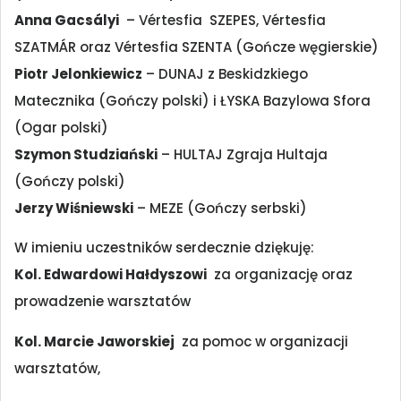
Anna Gacsályi
– Vértesfia SZEPES, Vértesfia
SZATMÁR oraz Vértesfia SZENTA (Gończe węgierskie)
Piotr Jelonkiewicz
– DUNAJ z Beskidzkiego
Matecznika (Gończy polski) i ŁYSKA Bazylowa Sfora
(Ogar polski)
Szymon Studziański
– HULTAJ Zgraja Hultaja
(Gończy polski)
Jerzy Wiśniewski
– MEZE (Gończy serbski)
W imieniu uczestników serdecznie dziękuję:
Kol. Edwardowi Hałdyszowi
za organizację oraz
prowadzenie warsztatów
Kol. Marcie Jaworskiej
za pomoc w organizacji
warsztatów,