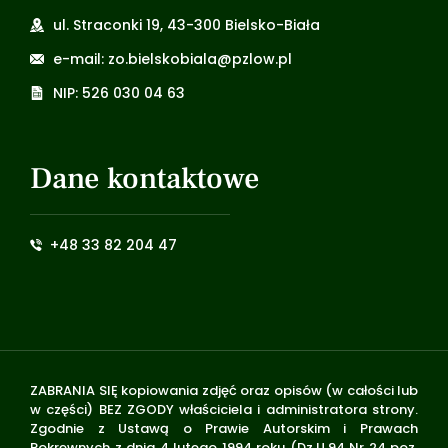
ul. Straconki 19, 43-300 Bielsko-Biała
e-mail: zo.bielskobiala@pzlow.pl
NIP: 526 030 04 63
Dane kontaktowe
+48 33 82 204 47
ZABRANIA SIĘ kopiowania zdjęć oraz opisów (w całości lub
w części) BEZ ZGODY właściciela i administratora strony.
Zgodnie z Ustawą o Prawie Autorskim i Prawach
Pokrewnych z dnia 4 lutego 1994 roku (Dz.U.94 Nr 24 poz.